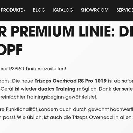
PRODUKTE ›
BLOG
KATALOG
SHOWROOM
SERVIC
R PREMIUM LINIE: D
OPF
rer RSPRO Linie vorzustellen!
chs: Die neue
Trizeps Overhead RS Pro 1019
ist ab sofo
 Gerät ist wieder
duales Training
möglich. Dank der ser
ereinfachter Trainingsbeginn gewährleistet.
ihre Funktionalität, sondern auch durch gewohnt hochwert
passt. Wie üblich, ist auch die Trizeps Overhead in all