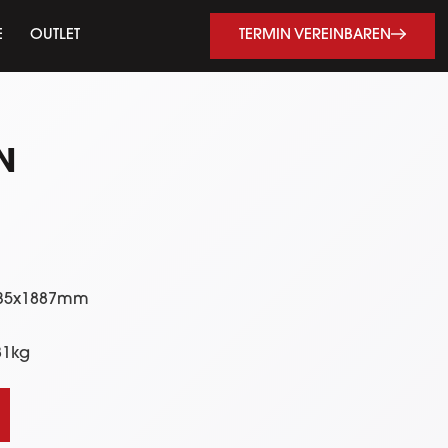
TERMIN VEREINBAREN
E
OUTLET
N
135x1887mm
81kg