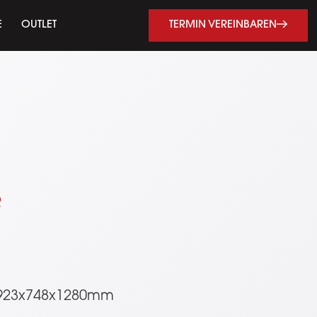
TERMIN VEREINBAREN
E
OUTLET
R
923x748x1280mm