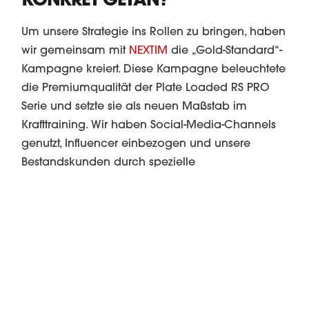
KONKRET GETAN?
Um unsere Strategie ins Rollen zu bringen, haben
wir gemeinsam mit
NEXTIM
die „Gold-Standard“-
Kampagne kreiert. Diese Kampagne beleuchtete
die Premiumqualität der Plate Loaded RS PRO
Serie und setzte sie als neuen Maßstab im
Krafttraining. Wir haben Social-Media-Channels
genutzt, Influencer einbezogen und unsere
Bestandskunden durch spezielle
Probetrainingszeiten direkt involviert. Die RS PRO
Serie wurde als das Nonplusultra für Kraft und
Stabilität positioniert – perfekt für unsere Power
Performer.
UND WELCHE ERGEBNISSE
KONNTEST DU DURCH DIESE